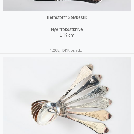
Bernstorff Sølvbestik
Nye frokostknive
L 19 cm
1.205,- DKK pr. stk.