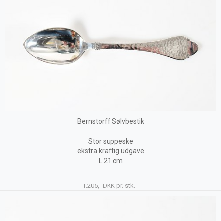
Bernstorff Sølvbestik
Stor suppeske
ekstra kraftig udgave
L 21 cm
1.205,- DKK pr. stk.