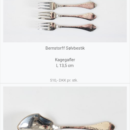
Bernstorff Sølvbestik
Kagegafler
L 13,5 cm
510,- DKK pr. stk.