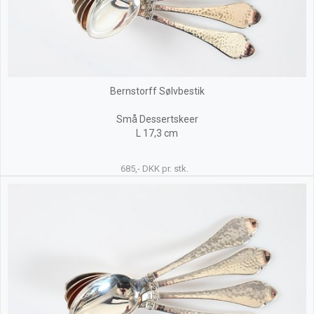
Bernstorff Sølvbestik
Små Dessertskeer
L 17,3 cm
685,- DKK pr. stk.