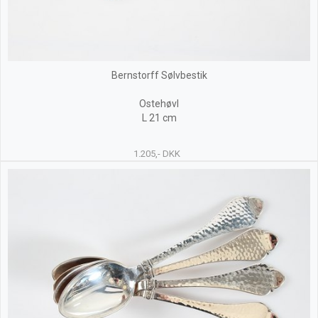
Bernstorff Sølvbestik
Ostehøvl
L 21 cm
1.205,- DKK