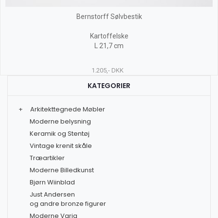
Bernstorff Sølvbestik
Kartoffelske
L 21,7 cm
1.205,- DKK
KATEGORIER
+
Arkitekttegnede Møbler
Moderne belysning
Keramik og Stentøj
Vintage krenit skåle
Træartikler
Moderne Billedkunst
Bjørn Wiinblad
Just Andersen
og andre bronze figurer
Moderne Varia