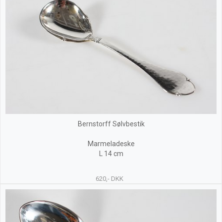
Bernstorff Sølvbestik
Marmeladeske
L 14 cm
620,- DKK