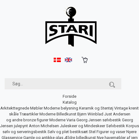
Forside
Katalog
Arkitekttegnede Møbler
Moderne belysning
Keramik og Stentøj
Vintage krenit
skåle
Træartikler
Moderne Billedkunst
Bjørn Wiinblad
Just Andersen
og andre bronze figurer
Moderne Varia
Georg Jensen sølvbestik
Georg
Jensen julepynt
Anton Michelsen Juleskeer og Mindeskeer
Sølvbestik
Korpus
sølv og serveringsbestik
Sølv og plet bestiksæt
Stel
Figurer og vaser
Nyere
Glasservice
Gamle og antikke glas
Ældre billedkunst
Nye havemøbler af jern