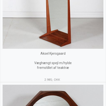
Aksel Kjersgaard
Væghængt spejl m/hylde
fremstillet af teaktræ
2.985,- DKK