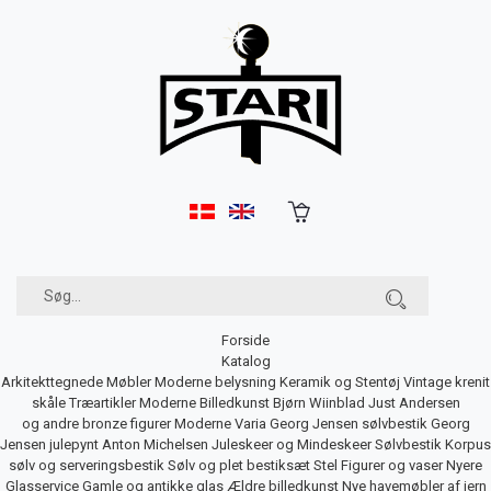
Forside
Katalog
Arkitekttegnede Møbler
Moderne belysning
Keramik og Stentøj
Vintage krenit
skåle
Træartikler
Moderne Billedkunst
Bjørn Wiinblad
Just Andersen
og andre bronze figurer
Moderne Varia
Georg Jensen sølvbestik
Georg
Jensen julepynt
Anton Michelsen Juleskeer og Mindeskeer
Sølvbestik
Korpus
sølv og serveringsbestik
Sølv og plet bestiksæt
Stel
Figurer og vaser
Nyere
Glasservice
Gamle og antikke glas
Ældre billedkunst
Nye havemøbler af jern