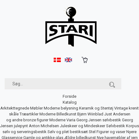
Forside
Katalog
Arkitekttegnede Møbler
Moderne belysning
Keramik og Stentøj
Vintage krenit
skåle
Træartikler
Moderne Billedkunst
Bjørn Wiinblad
Just Andersen
og andre bronze figurer
Moderne Varia
Georg Jensen sølvbestik
Georg
Jensen julepynt
Anton Michelsen Juleskeer og Mindeskeer
Sølvbestik
Korpus
sølv og serveringsbestik
Sølv og plet bestiksæt
Stel
Figurer og vaser
Nyere
Glasservice
Gamle og antikke glas
Ældre billedkunst
Nye havemøbler af jern