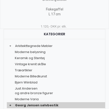
Fiskegaffel
L 17 cm
1.120,- DKK pr. stk.
KATEGORIER
+
Arkitekttegnede Møbler
Moderne belysning
Keramik og Stentøj
Vintage krenit skåle
Træartikler
Moderne Billedkunst
Bjørn Wiinblad
Just Andersen
og andre bronze figurer
Moderne Varia
+
Georg Jensen sølvbestik