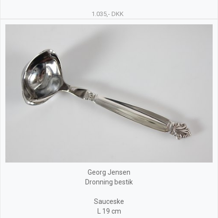
1.035,- DKK
Georg Jensen
Dronning bestik
Sauceske
L 19 cm