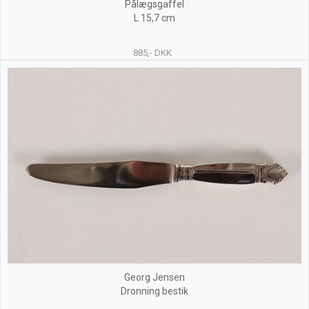
Pålægsgaffel
L 15,7 cm
885,- DKK
Georg Jensen
Dronning bestik