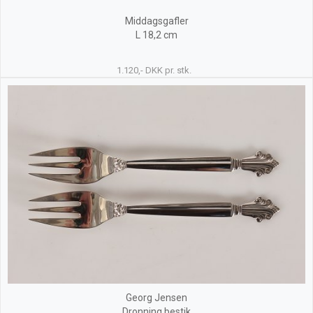
Middagsgafler
L 18,2 cm
1.120,- DKK pr. stk.
Georg Jensen
Dronning bestik