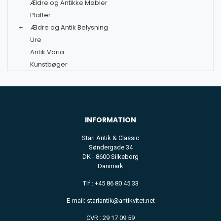
Ældre og Antikke Møbler
Platter
+
Ældre og Antik Belysning
Ure
Antik Varia
Kunstbøger
INFORMATION
Stari Antik & Classic
Søndergade 34
DK - 8600 Silkeborg
Danmark
Tlf : +45 86 80 45 33
E-mail: stariantik@antikvitet.net
CVR : 29 17 09 59