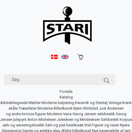
Forside
Katalog
Arkitekttegnede Møbler
Moderne belysning
Keramik og Stentøj
Vintage krenit
skåle
Træartikler
Moderne Billedkunst
Bjørn Wiinblad
Just Andersen
og andre bronze figurer
Moderne Varia
Georg Jensen sølvbestik
Georg
Jensen julepynt
Anton Michelsen Juleskeer og Mindeskeer
Sølvbestik
Korpus
sølv og serveringsbestik
Sølv og plet bestiksæt
Stel
Figurer og vaser
Nyere
Glasservice
Gamle og antikke glas
Ældre billedkunst
Nye havemøbler af jern